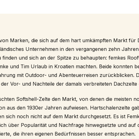
t von Marken, die sich auf dem hart umkämpften Markt für
erländisches Unternehmen in den vergangenen zehn Jahren 
 finden und sich an der Spitze zu behaupten: femkes Rooft
mke und Tim Urlaub in Kroatien machten. Beide konnten ber
ahrung mit Outdoor- und Abenteuerreisen zurückblicken. 
ge der Vor- und Nachteile der damals verbreiteten Dachzelte
rschten Softshell-Zelte den Markt, von denen die meisten n
ion aus den 1930er Jahren aufwiesen. Hartschalenzelte g
tten sich noch nicht auf dem Markt durchgesetzt. Es ist Fe
sich über Popularität und Nachfrage hinwegsetzte und auf 
ierte, die ihren eigenen Bedürfnissen besser entsprachen.