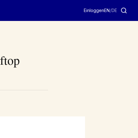
/
Einloggen
EN
DE
ftop