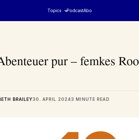
Topics
Podcast
Abo
Abenteuer pur – femkes Roo
BETH BRAILEY
30. APRIL 2024
3 MINUTE READ