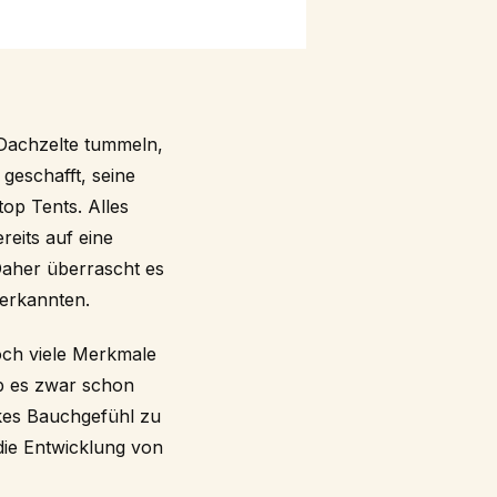
 Dachzelte tummeln,
geschafft, seine
op Tents. Alles
eits auf eine
Daher überrascht es
 erkannten.
och viele Merkmale
ab es zwar schon
mkes Bauchgefühl zu
die Entwicklung von