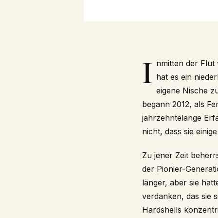
I
nmitten der Flu
hat es ein nied
eigene Nische zu
begann 2012, als Fe
jahrzehntelange Erf
nicht, dass sie eini
Zu jener Zeit beher
der Pionier-Generat
länger, aber sie ha
verdanken, das sie 
Hardshells konzentr