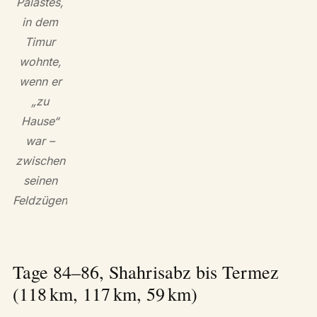
Palastes,
in dem
Timur
wohnte,
wenn er
„zu
Hause“
war –
zwischen
seinen
Feldzügen
Tage 84–86, Shahrisabz bis Termez
(118 km, 117 km, 59 km)