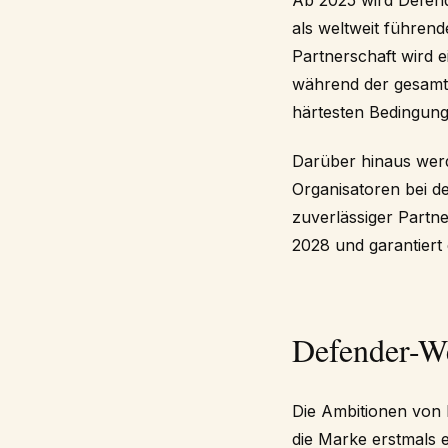
Ab 2025 wird Defende
als weltweit führen
Partnerschaft wird e
während der gesamte
härtesten Bedingung
Darüber hinaus werd
Organisatoren bei d
zuverlässiger Partn
2028 und garantiert
Defender-We
Die Ambitionen von 
die Marke erstmals 