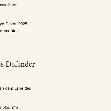
svollsten
lye Dakar 2025
onumentale
es Defender
hen dem Erbe des
s über die