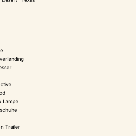
 Desert · Texas
le
verlanding
esser
ctive
od
to Lampe
dschuhe
n Trailer