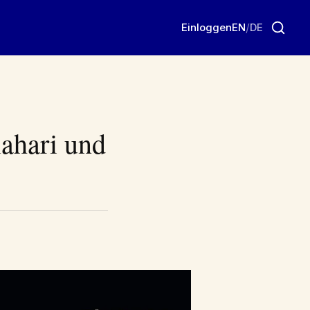
Einloggen
EN
/
DE
lahari und