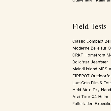
Guatemala · Kalahari
Field Tests
Classic Compact Bei
Moderne Beile für O
CRKT Homefront M
Bolid’ster Jean’ster
Meindl Island MFS A
FIREPOT Outdoorfo
LumiCoin Film & Fo
Held Air n Dry Han
Arai Tour-X4 Helm
Falterladen Expeditio