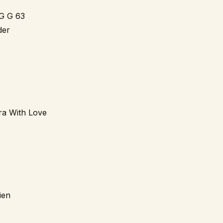
G G 63
der
ra With Love
ien