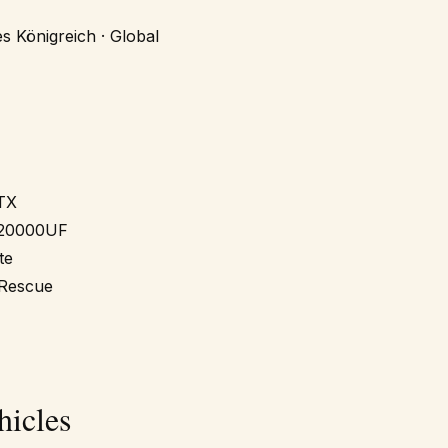
es Königreich · Global
TX
 20000UF
te
 Rescue
hicles