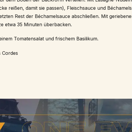
cke reißen, damit sie passen), Fleischsauce und Béchamels
letzten Rest der Béchamelsauce abschließen. Mit gerieben
itze etwa 35 Minuten überbacken.
t einem Tomatensalat und frischem Basilikum.
s Cordes