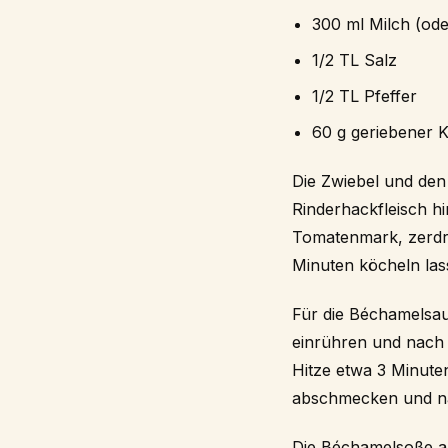
300 ml Milch (ode
1/2 TL Salz
1/2 TL Pfeffer
60 g geriebener K
Die Zwiebel und den 
Rinderhackfleisch h
Tomatenmark, zerdr
Minuten köcheln las
Für die Béchamelsau
einrühren und nach 
Hitze etwa 3 Minute
abschmecken und na
Die Béchamelsoße a