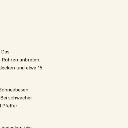
. Das
m Rühren anbraten.
decken und etwa 15
m Schneebesen
 Bei schwacher
 Pfeffer
 bedecken (die