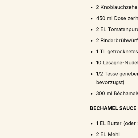
2 Knoblauchzehe
450 ml Dose zer
2 EL Tomatenpur
2 Rinderbrühwürf
1 TL getrocknetes
10 Lasagne-Nudel
1/2 Tasse gerieb
bevorzugst)
300 ml Béchamels
BECHAMEL SAUCE
1 EL Butter (oder
2 EL Mehl