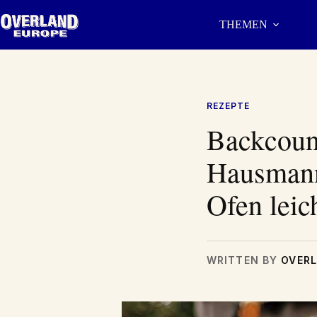
Zum
Inhalt
THEMEN
springen
REZEPTE
Backcount
Hausmann
Ofen leic
WRITTEN BY
OVERL