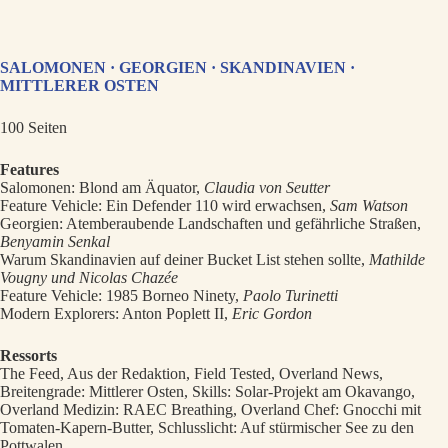
SALOMONEN · GEORGIEN · SKANDINAVIEN ·
MITTLERER OSTEN
100 Seiten
Features
Salomonen: Blond am Äquator,
Claudia von Seutter
Feature Vehicle: Ein Defender 110 wird erwachsen,
Sam Watson
Georgien: Atemberaubende Landschaften und gefährliche Straßen,
Benyamin Senkal
Warum Skandinavien auf deiner Bucket List stehen sollte,
Mathilde
Vougny und Nicolas Chazée
Feature Vehicle: 1985 Borneo Ninety,
Paolo Turinetti
Modern Explorers: Anton Poplett II,
Eric Gordon
Ressorts
The Feed, Aus der Redaktion, Field Tested, Overland News,
Breitengrade: Mittlerer Osten, Skills: Solar-Projekt am Okavango,
Overland Medizin: RAEC Breathing, Overland Chef: Gnocchi mit
Tomaten-Kapern-Butter, Schlusslicht: Auf stürmischer See zu den
Pottwalen