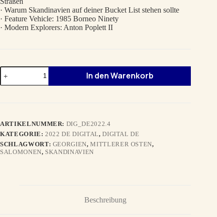
Straßen
· Warum Skandinavien auf deiner Bucket List stehen sollte
· Feature Vehicle: 1985 Borneo Ninety
· Modern Explorers: Anton Poplett II
HERBST
In den Warenkorb
2022
DE
digital
Menge
ARTIKELNUMMER:
DIG_DE2022.4
KATEGORIE:
2022 DE DIGITAL
,
DIGITAL DE
SCHLAGWORT:
GEORGIEN
,
MITTLERER OSTEN
,
SALOMONEN
,
SKANDINAVIEN
Beschreibung