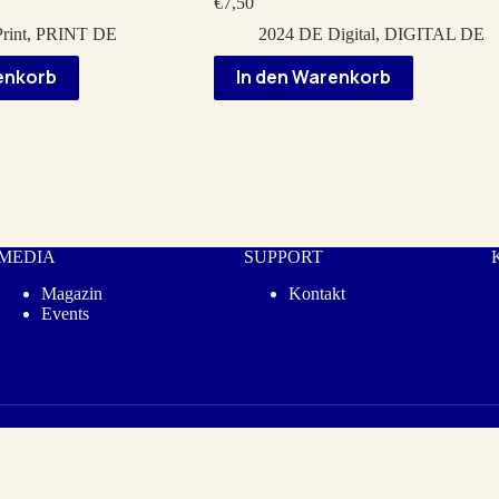
€
7,50
cher
rint
,
PRINT DE
2024 DE Digital
,
DIGITAL DE
enkorb
In den Warenkorb
MEDIA
SUPPORT
Magazin
Kontakt
Events