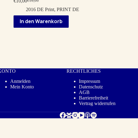
€
10,00
€
16,00
Ursprünglicher
Aktueller
Preis
Preis
2016 DE Print
,
PRINT DE
war:
ist:
€16,00
€10,00.
In den Warenkorb
KONTO
RECHTLICHES
Anmelden
Impressum
Mein Konto
Datenschutz­
AGB
Barrierefreiheit
Vertrag widerrufen