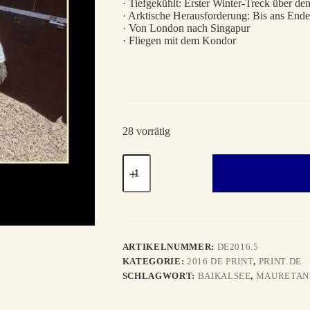
· Tiefgekühlt: Erster Winter-Treck über de
· Arktische Herausforderung: Bis ans Ende
· Von London nach Singapur
· Fliegen mit dem Kondor
28 vorrätig
WINTER
2016
DE
Menge
ARTIKELNUMMER:
DE2016.5
KATEGORIE:
2016 DE PRINT
,
PRINT DE
SCHLAGWORT:
BAIKALSEE
,
MAURETAN