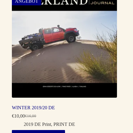
ANGEBOT
WINTER 2019/20 DE
€
10,00
€
16,00
Ursprünglicher
Aktueller
Preis
Preis
2019 DE Print
,
PRINT DE
war:
ist: