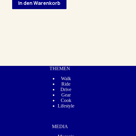
€16,00
€10,00.
In den Warenkorb
THEMEN
Walk
Ride
Drive
Gear
Cook
Lifestyle
MEDIA