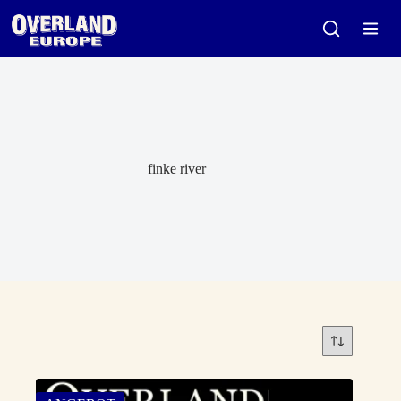
Zum
Inhalt
springen
finke river