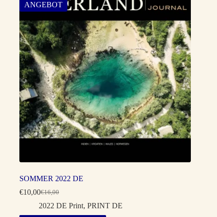
ANGEBOT
SOMMER 2022 DE
€
10,00
€
16,00
Ursprünglicher
Aktueller
Preis
Preis
2022 DE Print
,
PRINT DE
war:
ist: