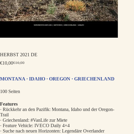
HERBST 2021 DE
€
10,00
€
16,00
Ursprünglicher
Aktueller
Preis
Preis
war:
ist:
MONTANA · IDAHO · OREGON · GRIECHENLAND
€16,00
€10,00.
100 Seiten
Features
· Rückkehr an den Pazifik: Montana, Idaho und der Oregon-
Trail
· Griechenland: #VanLife zur Miete
· Feature Vehicle: IVECO Daily 4×4
· Suche nach neuen Horizonten: Legendäre Overlander