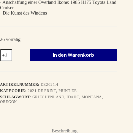
· Anschaffung einer Overland-Ikone: 1985 HJ75 Toyota Land
Cruiser
· Die Kunst des Windens
26 vorrätig
HERBST
In den Warenkorb
2021
DE
Menge
ARTIKELNUMMER:
DE2021.4
KATEGORIE:
2021 DE PRINT
,
PRINT DE
SCHLAGWORT:
GRIECHENLAND
,
IDAHO
,
MONTANA
,
OREGON
Beschreibung