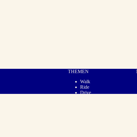
THEMEN
Walk
Ride
Drive
Gear
Cook
Lifestyle
© 2026