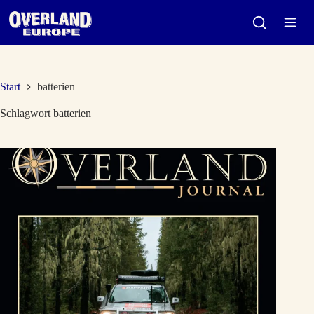
Zum
Inhalt
springen
Start
batterien
Schlagwort
batterien