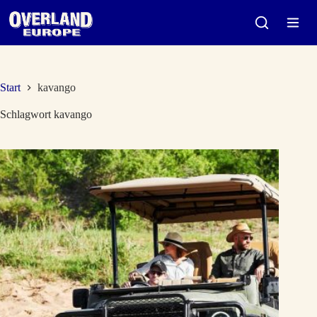
Zum
Inhalt
springen
Start
kavango
Schlagwort
kavango