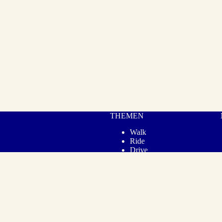
THEMEN
Walk
Ride
Drive
Gear
Cook
Lifestyle
© 2026