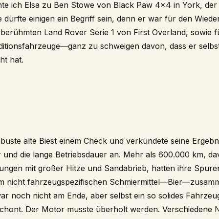
chte ich Elsa zu Ben Stowe von
Black Paw 4×4
in York, der
dürfte einigen ein Begriff sein, denn er war für den Wied
 berühmten Land Rover Serie 1 von First Overland, sowie f
ditionsfahrzeuge—ganz zu schweigen davon, dass er selbs
t hat.
buste alte Biest einem Check und verkündete seine Ergebni
r und die lange Betriebsdauer an. Mehr als 600.000 km, dav
ngen mit großer Hitze und Sandabrieb, hatten ihre Spuren
nem nicht fahrzeugspezifischen Schmiermittel—Bier—zusa
ar noch nicht am Ende, aber selbst ein so solides Fahrzeug
rschont. Der Motor musste überholt werden. Verschiedene