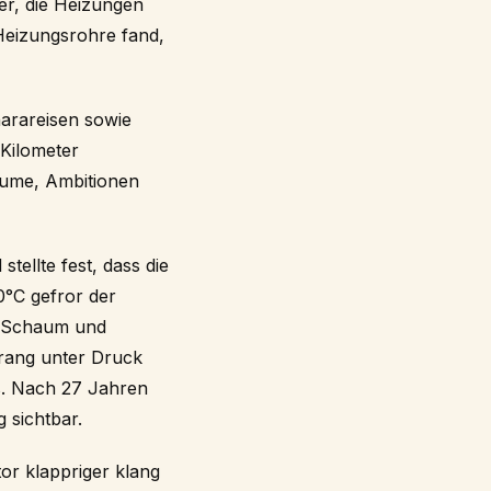
er, die Heizungen
 Heizungsrohre fand,
harareisen sowie
 Kilometer
äume, Ambitionen
ellte fest, dass die
0°C gefror der
t Schaum und
drang unter Druck
s. Nach 27 Jahren
 sichtbar.
tor klappriger klang