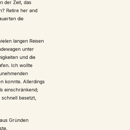
 der Zeit, das
? Retire her and
auerten die
ielen langen Reisen
ändewagen unter
igkeiten und die
fen. Ich wollte
 zunehmenden
n konnte. Allerdings
ls einschränkend;
 schnell besetzt,
h aus Gründen
ste.