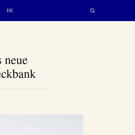
DE
s neue
reckbank