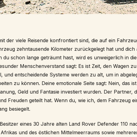
 mit der viele Reisende konfrontiert sind, die auf ein Fahrze
rzeug zehntausende Kilometer zurückgelegt hat und dich 
n du schon lange geträumt hast, wird es unweigerlich in 
gesunder Menschenverstand sagt: Es ist Zeit, den Wagen zu 
l, und entscheidende Systeme werden zu alt, um in abge
eiten zu können. Deine emotionale Seite sagt: Nein, das ist 
anung, Geld und Fantasie investiert wurden. Der Partner, de
und Freuden geteilt hat. Wenn du, wie ich, dem Fahrzeug
ang besiegelt.
s Besitzer eines 30 Jahre alten Land Rover Defender 110 n
 Afrikas und des östlichen Mittelmeerraums sowie mehre