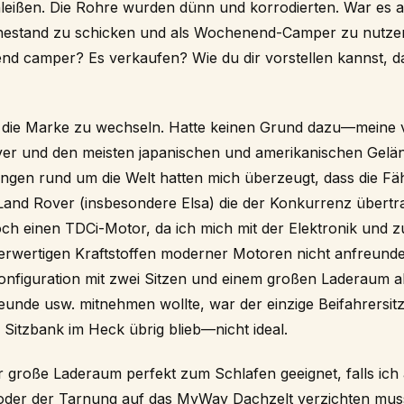
eißen. Die Rohre wurden dünn und korrodierten. War es an
hestand zu schicken und als Wochenend-Camper zu nutzen
nd camper? Es verkaufen? Wie du dir vorstellen kannst, d
t, die Marke zu wechseln. Hatte keinen Grund dazu—meine v
ver und den meisten japanischen und amerikanischen Gel
ngen rund um die Welt hatten mich überzeugt, dass die Fäh
Land Rover (insbesondere Elsa) die der Konkurrenz übertra
ch einen TDCi-Motor, da ich mich mit der Elektronik und
erwertigen Kraftstoffen moderner Motoren nicht anfreunde
onfiguration mit zwei Sitzen und einem großen Laderaum a
eunde usw. mitnehmen wollte, war der einzige Beifahrersitz
 Sitzbank im Heck übrig blieb—nicht ideal.
r große Laderaum perfekt zum Schlafen geeignet, falls ic
oder der Tarnung auf das MyWay Dachzelt verzichten mus