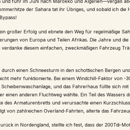
n und fuhr im Juni nach Marokko und Algerien—vergaß ab
ommerhitze der Sahara tat ihr Übriges, und sobald ich die
n Bypass!
 ein großer Erfolg und ebnete den Weg für regelmäßige Sa
uerungen von Europa und Teilen Afrikas. Die Jahre und die
ch verdanke diesem einfachen, zweckmäßigen Fahrzeug Tr
 durch einen Schneesturm in den schottischen Bergen und st
cht mehr funktionierte. Bei einem Windchill-Faktor von -3
 Scheibenwaschanlage, und das Fahrerhaus füllte sich mi
er einen anderen Fluchtweg wählte. Ein Teil des Wassers 
nte des Armaturenbretts und verursachte einen Kurzschlus
folgt von zahlreichen Overland-Fahrten, alterte das Fahrzeug
zurück in Nordengland, stellte ich fest, dass der 200Tdi-Mo