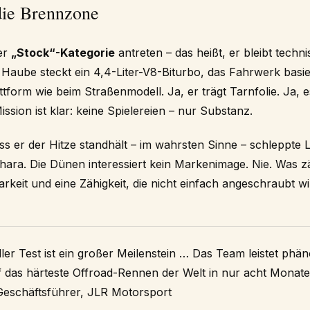
ie Brennzone
er
„Stock“-Kategorie
antreten – das heißt, er bleibt tech
Haube steckt ein 4,4-Liter-V8-Biturbo, das Fahrwerk basie
orm wie beim Straßenmodell. Ja, er trägt Tarnfolie. Ja, es
ission ist klar: keine Spielereien – nur Substanz.
s er der Hitze standhält – im wahrsten Sinne – schleppte
hara. Die Dünen interessiert kein Markenimage. Nie. Was zä
arkeit und eine Zähigkeit, die nicht einfach angeschraubt wi
eller Test ist ein großer Meilenstein … Das Team leistet phä
 das härteste Offroad-Rennen der Welt in nur acht Monate
eschäftsführer, JLR Motorsport