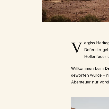
V
ergiss Herita
Defender geht
Höllenfeuer 
Willkommen beim
D
geworfen wurde – ni
Abenteuer nur vorgib